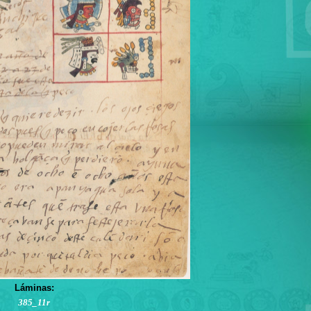
Láminas:
385_11r