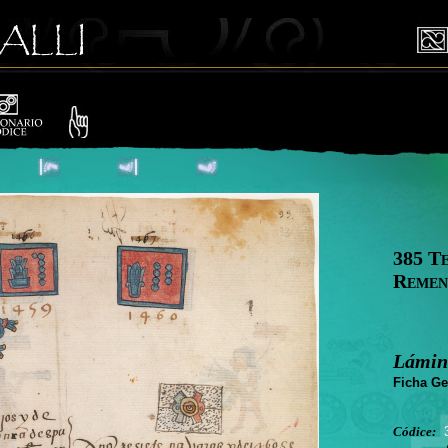
385 T
Remen
Lámin
Ficha Ge
Códice: