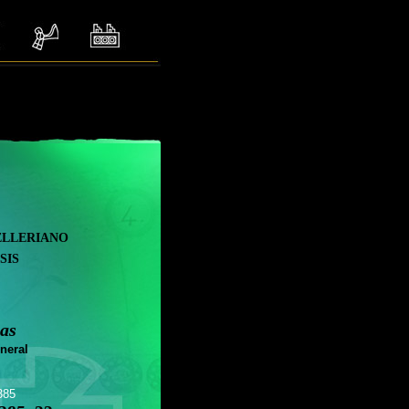
elleriano
sis
as
neral
385