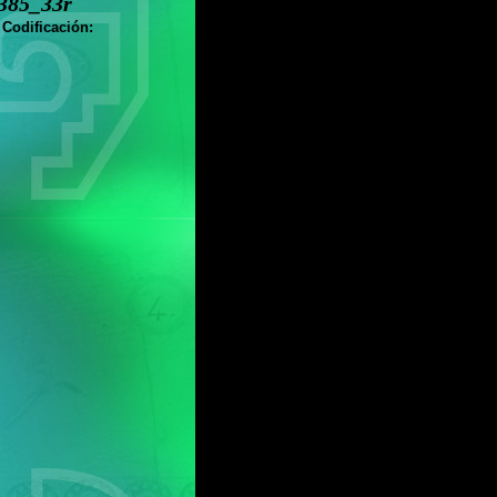
385_33r
 Codificación: