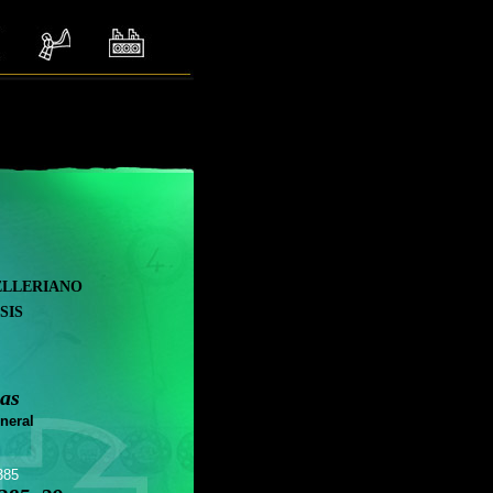
elleriano
sis
as
neral
385