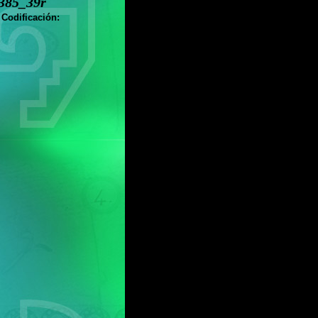
385_39r
 Codificación: