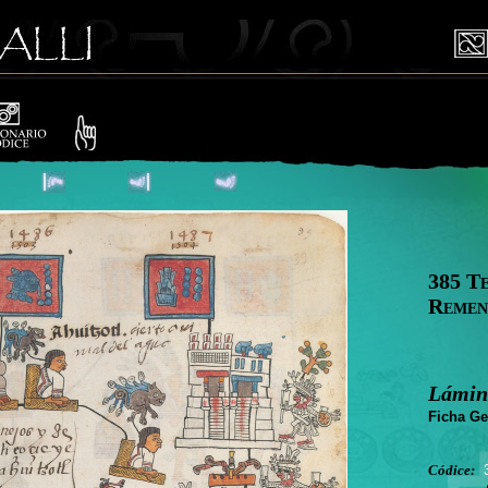
385 T
Remen
Lámin
Ficha Ge
Códice: