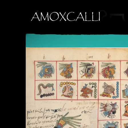
SELECT distinct(ClaveCodice), Nombrecodice, ClaveTecnicaLamina
ClaveCodice = Clv_Codice WHERE ClaveCodice = '385' group by C