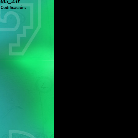
385_23r
 Codificación: