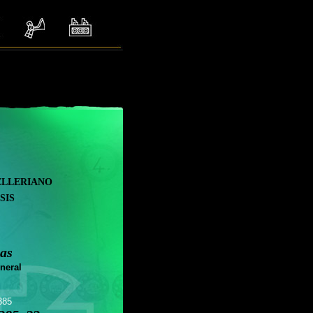
elleriano
sis
as
neral
385