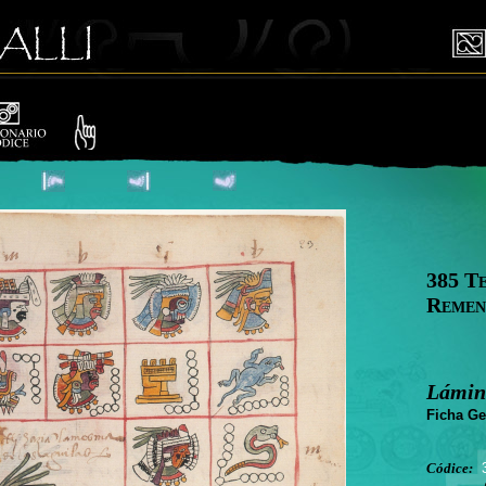
385 T
Remen
Lámin
Ficha Ge
Códice: