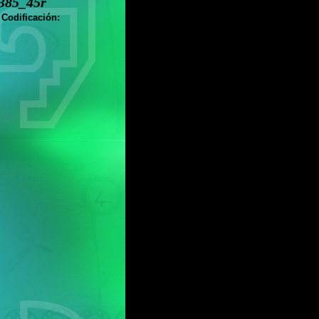
385_45r
 Codificación: