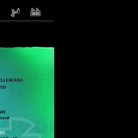
elleriano
sis
as
neral
385