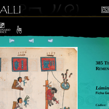
385 T
Remen
Lámin
Ficha Ge
Códice: