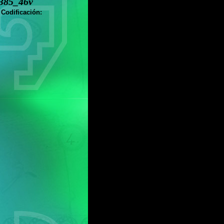
385_46v
 Codificación: