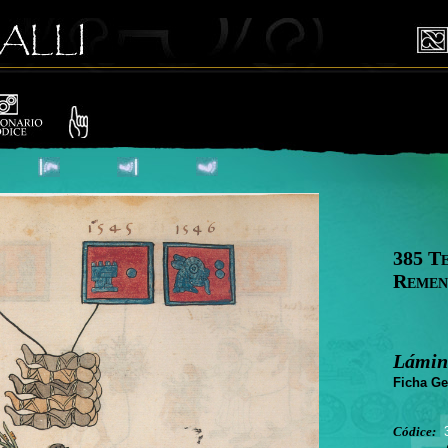
385 T
Remen
Lámin
Ficha Ge
Códice: