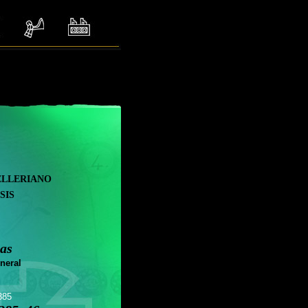
elleriano
sis
as
neral
385