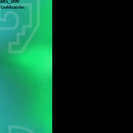
385_09v
 Codificación: