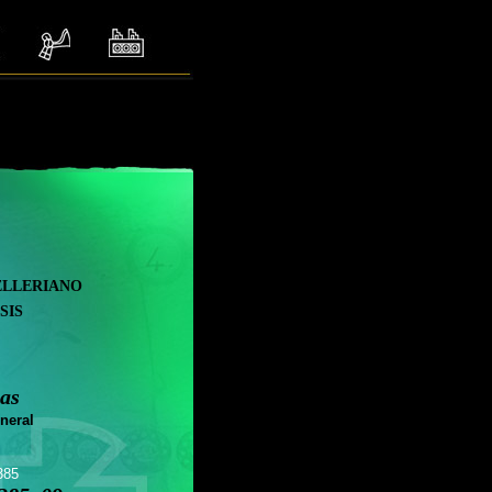
elleriano
sis
as
neral
385