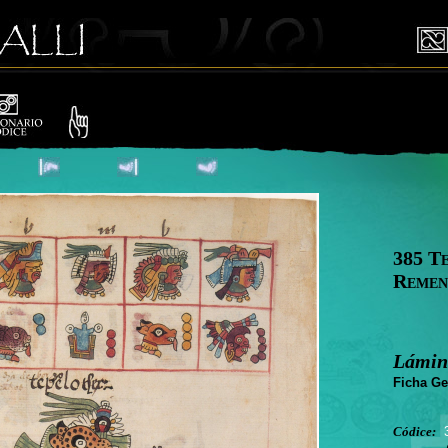
385 T
Remen
Lámin
Ficha Ge
Códice: