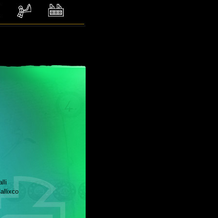
i
llixco