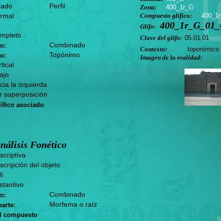
zado
Perfil
Zona:
400_1r_G
rmal
Compuesto glífico:
400_1
400_1r_G_01_0
Glifo:
mpleto
Clave del glifo:
05.01.01
Combinado
n:
Contexto:
toponímico
Topónimo
o:
Imagen de la realidad:
tical
ajo
ia la izquierda
 superposición
ífico asociado
nálisis Fonético
criptiva
cripción del objeto
li
tantivo
Combinado
n:
Morfema o raíz
arte:
el compuesto