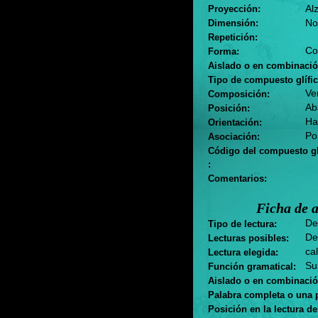
Al
Proyección:
No
Dimensión:
Repetición:
Co
Forma:
Aislado o en combinació
Tipo de compuesto glífic
Ver
Composición:
Ab
Posición:
Hac
Orientación:
Por
Asociación:
Código del compuesto gl
:
Comentarios:
Ficha de a
Des
Tipo de lectura:
Des
Lecturas posibles:
cal
Lectura elegida:
Sus
Función gramatical:
Aislado o en combinació
Palabra completa o una p
Posición en la lectura d