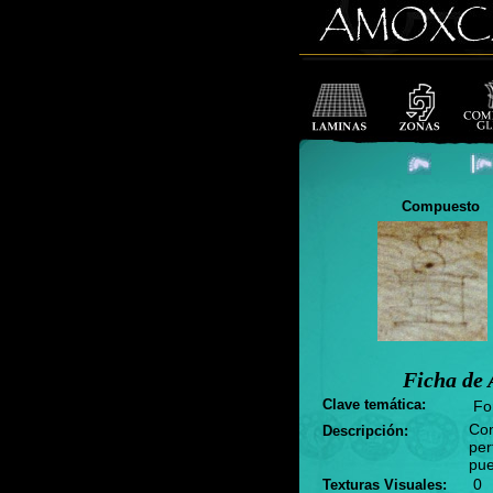
Compuesto
Ficha de 
Clave temática:
Fo
Con
Descripción:
per
pue
0
Texturas Visuales: