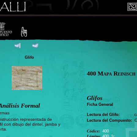
Glifo
400 Mapa Reinisch
Glifos
Análisis Formal
Ficha General
rmas
Lectura del Glifo:
call
strucción representada de
Lectura del Compuesto:
Ca
fil con dibujo del dintel, jamba y
rta.
Códice:
400
Lámina:
400_1r