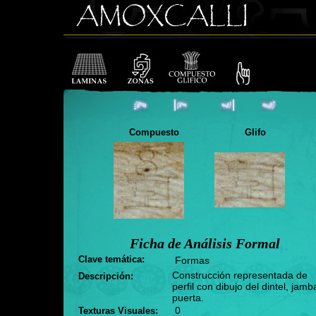
Compuesto
Glifo
Ficha de Análisis Formal
Clave temática:
Formas
Construcción representada de
Descripción:
perfil con dibujo del dintel, jamb
puerta.
0
Texturas Visuales: