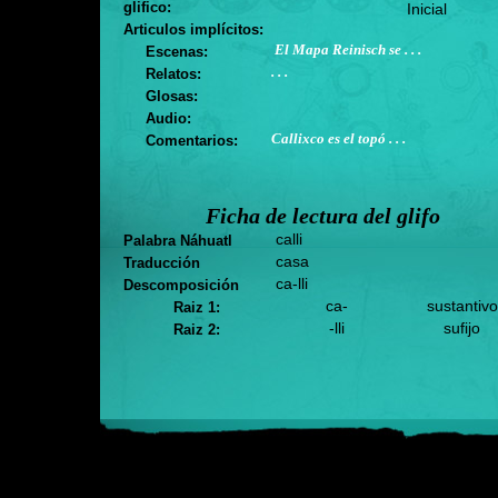
glifico:
Inicial
Articulos implícitos:
El Mapa Reinisch se . . .
Escenas:
. . .
Relatos:
Glosas:
Audio:
Callixco es el topó . . .
Comentarios:
Ficha de lectura del glifo
calli
Palabra Náhuatl
casa
Traducción
ca-lli
Descomposición
ca-
sustantivo
Raiz 1:
-lli
sufijo
Raiz 2: