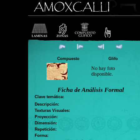
Compuesto
Glifo
No hay foto
disponible.
Ficha de Análisis Formal
Clave temática:
Descripción:
Texturas Visuales:
Proyección:
Dimensión:
Repetición:
Forma: