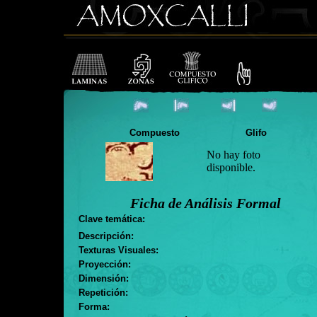
Compuesto
Glifo
No hay foto
disponible.
Ficha de Análisis Formal
Clave temática:
Descripción:
Texturas Visuales:
Proyección:
Dimensión:
Repetición:
Forma: