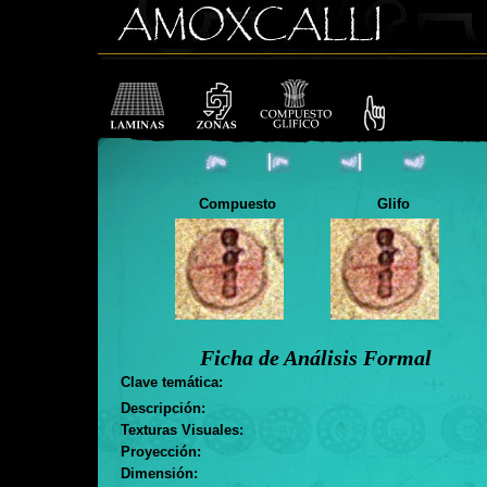
Compuesto
Glifo
Ficha de Análisis Formal
Clave temática:
Descripción:
Texturas Visuales:
Proyección:
Dimensión: