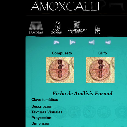
Compuesto
Glifo
Ficha de Análisis Formal
Clave temática:
Descripción:
Texturas Visuales:
Proyección:
Dimensión: