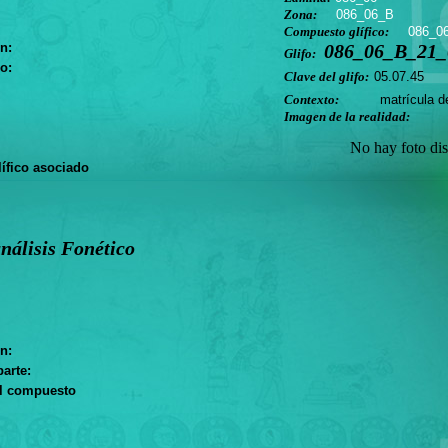
Zona:
086_06_B
Compuesto glífico:
086_0
n:
086_06_B_21_0
Glifo:
o:
Clave del glifo:
05.07.45
Contexto:
matrícula de t
Imagen de la realidad:
No hay foto dis
ífico asociado
nálisis Fonético
n:
arte:
el compuesto