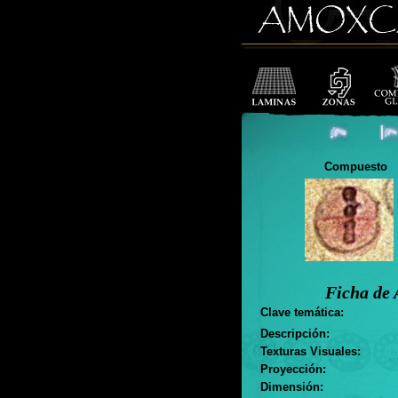
Compuesto
Ficha de 
Clave temática:
Descripción:
Texturas Visuales:
Proyección:
Dimensión: