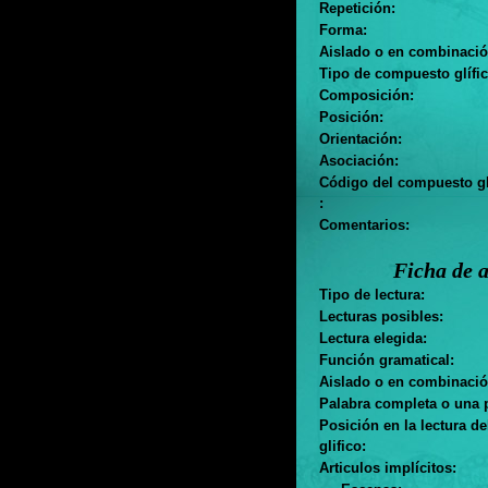
Repetición:
Forma:
Aislado o en combinació
Tipo de compuesto glífic
Composición:
Posición:
Orientación:
Asociación:
Código del compuesto gl
:
Comentarios:
Ficha de a
Tipo de lectura:
Lecturas posibles:
Lectura elegida:
Función gramatical:
Aislado o en combinació
Palabra completa o una p
Posición en la lectura d
glifico:
Articulos implícitos:
. . .