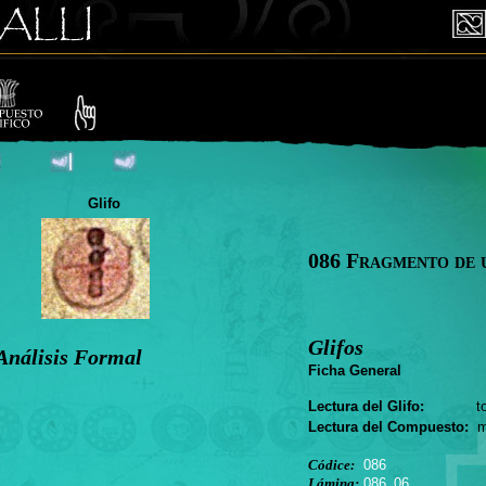
Glifo
086 Fragmento de 
Glifos
Análisis Formal
Ficha General
Lectura del Glifo:
tom
Lectura del Compuesto:
m
Códice:
086
Lámina:
086_06