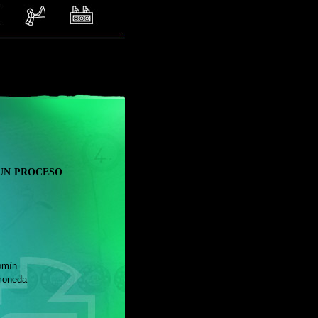
un proceso
ín
oneda