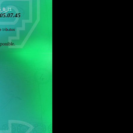
6_B_21
5.07.45
ributos
ponible.