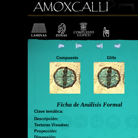
Compuesto
Glifo
Ficha de Análisis Formal
Clave temática:
Descripción:
Texturas Visuales:
Proyección:
Dimensión: