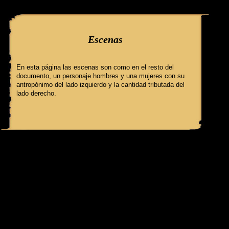
query: SELECT f3.ClaveGlifo, f3.Escenas, f3.EscenasT, f3.Relatos, 
Escenas
En esta página las escenas son como en el resto del
documento, un personaje hombres y una mujeres con su
antropónimo del lado izquierdo y la cantidad tributada del
lado derecho.