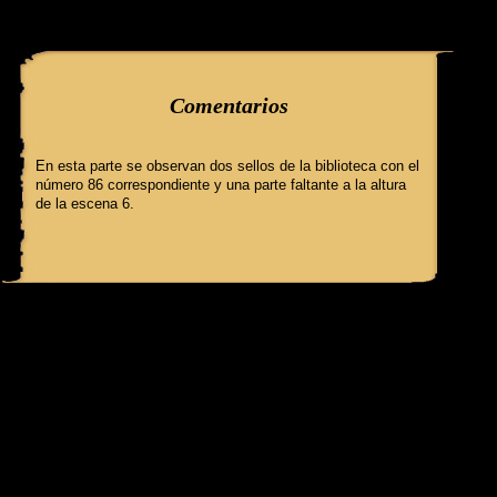
query: SELECT f3.ClaveGlifo, f3.Escenas, f3.EscenasT, f3.Relatos, 
'086' AND IdFicha ='503' campo:comentarioss
Comentarios
En esta parte se observan dos sellos de la biblioteca con el
número 86 correspondiente y una parte faltante a la altura
de la escena 6.