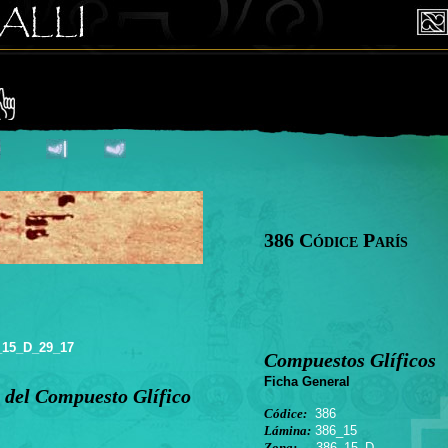
386 Códice París
_15_D_29_17
Compuestos Glíficos
Ficha General
 del Compuesto Glífico
Códice:
386
Lámina:
386_15
Zona:
386_15_D