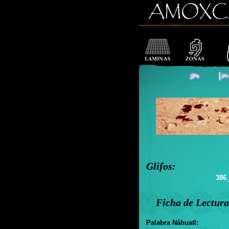
Glifos:
386
Ficha de Lectura
Palabra Náhuatl: