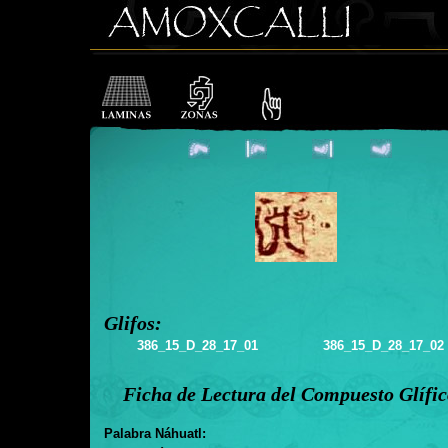
Glifos:
386_15_D_28_17_01
386_15_D_28_17_02
Ficha de Lectura del Compuesto Glífi
Palabra Náhuatl: