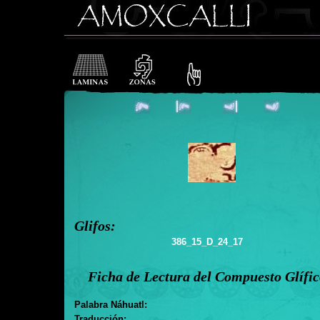
Glifos:
386_15_D_24_17
Ficha de Lectura del Compuesto Glífi
Palabra Náhuatl:
Traducción: