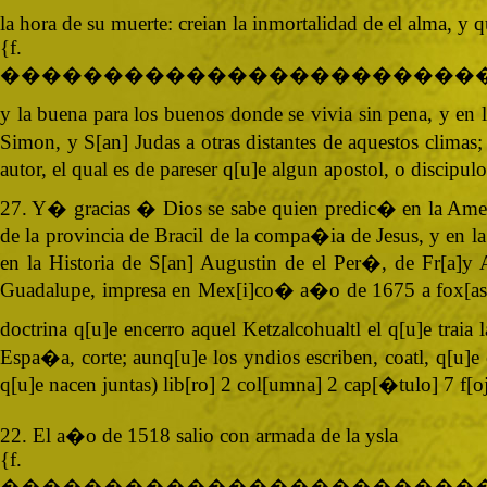
la hora de su muerte: creian la inmortalidad de el alma, y q
{
�����������������������
y la buena para los buenos donde se vivia sin pena, y en l
Simon, y S[an] Judas a otras distantes de aquestos climas
autor, el qual es de pareser q[u]e algun apostol, o discipu
27. Y� gracias � Dios se sabe quien predic� en la America,
de la provincia de Bracil de la compa�ia de Jesus, y en la 
en la Historia de S[an] Augustin de el Per�, de Fr[a]y 
Guadalupe, impresa en Mex[i]co� a�o de 1675 a fox[as] 26 
doctrina q[u]e encerro aquel Ketzalcohualtl el q[u]e traia
Espa�a, corte; aunq[u]e los yndios escriben, coatl, q[u]e 
q[u]e nacen juntas) lib[ro] 2 col[umna] 2 cap[�tulo] 7 f[oj
22. El a�o de 1518 salio con armada de la ysla
{
�����������������������