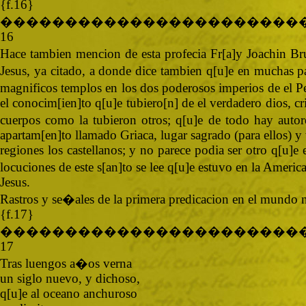
{f.16}
�����������������������
16
Hace tambien mencion de esta profecia Fr[a]y Joachin B
Jesus, ya citado, a donde dice tambien q[u]e en muchas pa
magnificos templos en los dos poderosos imperios de el P
el conocim[ien]to q[u]e tubiero[n] de el verdadero dios, c
cuerpos como la tubieron otros; q[u]e de todo hay autore
apartam[en]to llamado Griaca, lugar sagrado (para ellos) y 
regiones los castellanos; y no parece podia ser otro q[u]e
locuciones de este s[an]to se lee q[u]e estuvo en la Amer
Jesus.
Rastros y se�ales de la primera predicacion en el mundo
{f.17}
�����������������������
17
Tras luengos a�os verna
un siglo nuevo, y dichoso,
q[u]e al oceano anchuroso