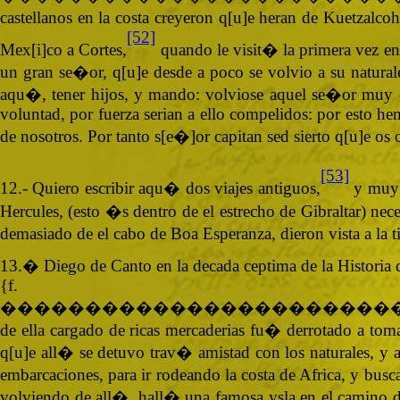
castellanos en la costa creyeron q[u]e heran de Kuetzalco
[52]
Mex[i]co a Cortes,
quando le visit� la primera vez en
un gran se�or, q[u]e desde a poco se volvio a su natural
aqu�, tener hijos, y mando: volviose aquel se�or muy desc
voluntad, por fuerza serian a ello compelidos: por esto hem
de nosotros. Por tanto s[e�]or capitan sed sierto q[u]e o
[53]
12.- Quiero escribir aqu� dos viajes antiguos,
y muy d
Hercules, (esto �s dentro de el estrecho de Gibraltar) n
demasiado de el cabo de Boa Esperanza, dieron vista a la ti
13.� Diego de Canto en la decada ceptima de la Historia de
{
�����������������������
de ella cargado de ricas mercaderias fu� derrotado a tomar 
q[u]e all� se detuvo trav� amistad con los naturales, y a
embarcaciones, para ir rodeando la costa de Africa, y bus
volviendo de all�, hall� una famosa ysla en el camino de