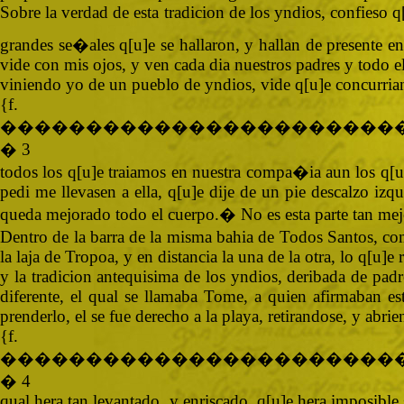
Sobre la verdad de esta tradicion de los yndios, confieso
grandes se�ales q[u]e se hallaron, y hallan de presente en
vide con mis ojos, y ven cada dia nuestros padres y todo el 
viniendo yo de un pueblo de yndios, vide q[u]e concurria
{
�����������������������
� 3
todos los q[u]e traiamos en nuestra compa�ia aun los q[u]
pedi me llevasen a ella, q[u]e dije de un pie descalzo izq
queda mejorado todo el cuerpo.� No es esta parte tan mejo
Dentro de la barra de la misma bahia de Todos Santos, com
la laja de Tropoa, y en distancia la una de la otra, lo q[u
y la tradicion antequisima de los yndios, deribada de pad
diferente, el qual se llamaba Tome, a quien afirmaban e
prenderlo, el se fue derecho a la playa, retirandose, y abr
{
�����������������������
� 4
qual hera tan levantado, y enriscado, q[u]e hera imposible 