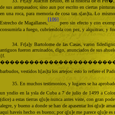
33. Fr[a]y Juachin Brulio, en la historia de el Per�,
de sus antepasados; sino aun por escrito en ciertas pintu
en una roca, para memoria de cosa tan s[an]ta. Lo mismo
[106]
Estrecho de Magallanes,
pero sin efecto y con exempl
consumirla a fuego, cubriendola con pez, y alquitran; y f
34. Fr[a]y Bartolome de las Casas, varon fidedign
antiguos fueron arruinados, digo, anunciados de sus ahuelo
{
�����������������������
barbudos, vestidos h[as]ta los artejos: esto lo refiere el 
35. En muchos testimonios, y lugares se ha aprobado
un yndio en la ysla de Cuba a 7 de julio de 1499 a Colo
(dice) a estas tierras q[u]e nunca antes viste, con gran po
alegre, y bueno a donde se han de apasentar los q[u]e aman 
aqui haveis hecho es bueno; por q[u]e me parece q[u]e es 