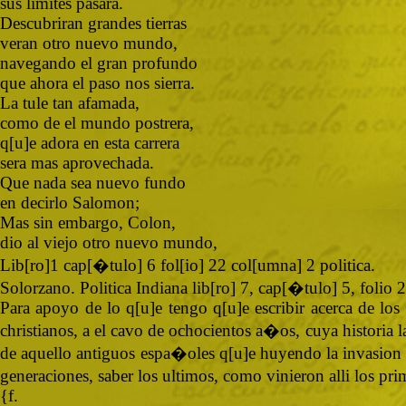
sus limites pasara.
Descubriran grandes tierras
veran otro nuevo mundo,
navegando el gran profundo
que ahora el paso nos sierra.
La tule tan afamada,
como de el mundo postrera,
q[u]e adora en esta carrera
sera mas aprovechada.
Que nada sea nuevo fundo
en decirlo Salomon;
Mas sin embargo, Colon,
dio al viejo otro nuevo mundo,
Lib[ro]1 cap[�tulo] 6 fol[io] 22 col[umna] 2 politica.
Solorzano. Politica Indiana lib[ro] 7, cap[�tulo] 5, folio
Para apoyo de lo q[u]e tengo q[u]e escribir acerca de los 
christianos, a el cavo de ochocientos a�os, cuya historia 
de aquello antiguos espa�oles q[u]e huyendo la invasion d
generaciones, saber los ultimos, como vinieron alli los pr
{