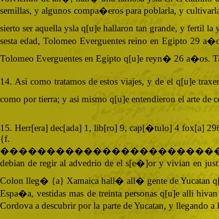
semillas, y algunos compa�eros para poblarla, y cultivarl
sierto ser aquella ysla q[u]e hallaron tan grande, y fertil 
sesta edad, Tolomeo Everguentes reino en Egipto 29 a�o
Tolomeo Everguentes en Egipto q[u]e reyn� 26 a�os. Tamb
14. Asi como tratamos de estos viajes, y de el q[u]e tra
como por tierra; y asi mismo q[u]e entendieron el arte de 
15. Herr[era] dec[ada] 1, lib[ro] 9, cap[�tulo] 4 fox[a] 2
{
�����������������������
debian de regir al advedrio de el s[e�]or y vivian en ju
Colon lleg� {a} Xamaica hall� all� gente de Yucatan q[u
Espa�a, vestidas mas de treinta personas q[u]e alli hiv
Cordova a descubrir por la parte de Yucatan, y llegando a