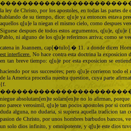
�����������������������
la ley de Christo, por los apostoles, en todas las partes 
hablando de su tiempo, dice: q[u]e ya entonces estava pred
aquellos q[u]e la niegan el mismo cielo, como despues ve
Siguese despues de todos estos argumentos, q[u]e, q[u]e {
Pablo, ni alguno de los q[u]e referimos arriva; como se vee
catena in Joannem, cap[�tulo].� 11. a donde dicen Homi
est interficere.
No hace contra esta doctrina la exposicion d
en tan breve tiempo: q[u]e por esta exposicion se entiend
haciendo por sus succesores; pero q[u]e corrieron todo e
de la America procedia nuestra question, cuya parte afirma
{
�����������������������
niegue absolutam[en]te solam[en]te no lo afirman, porque 
no parece verosimil, q[u]e tan pocos apostoles por si corr
duda alguna, no dudaria, si supiera aquella tradicion tan c
pasion de Christo, por unos hombres barbudos bancos, vest
un solo dios infinito, y omnipotente, y q[u]e este dios tu