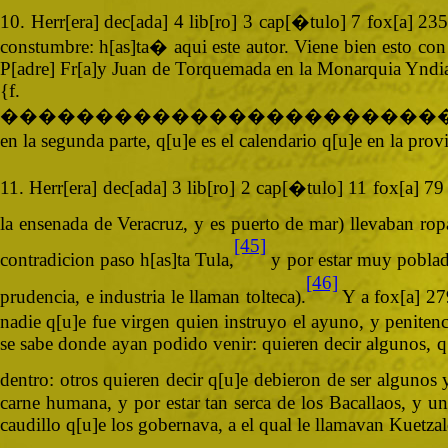
10. Herr[era] dec[ada] 4 lib[ro] 3 cap[�tulo] 7 fox[a] 23
constumbre: h[as]ta� aqui este autor. Viene bien esto con 
P[adre] Fr[a]y Juan de Torquemada en la Monarquia Yndi
{
�����������������������
en la segunda parte, q[u]e es el calendario q[u]e en la p
11. Herr[era] dec[ada] 3 lib[ro] 2 cap[�tulo] 11 fox[a] 79
la ensenada de Veracruz, y es puerto de mar) llevaban ropas
[45]
contradicion paso h[as]ta Tula,
y por estar muy poblada
[46]
prudencia, e industria le llaman tolteca).
Y a fox[a] 279
nadie q[u]e fue virgen quien instruyo el ayuno, y peniten
se sabe donde ayan podido venir: quieren decir algunos, q[
dentro: otros quieren decir q[u]e debieron de ser algunos 
carne humana, y por estar tan serca de los Bacallaos, y u
caudillo q[u]e los gobernava, a el qual le llamavan Kuetza