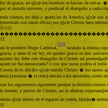
ley de gracia, en q[u]e los hombres se havian de salvar: 
por el mundo universo, y predicad el ebangelio a cada cria
toda criatura, no deja y aparta las de America, q[u]e son q
(muestralo con razon eficaz) por q[u]e Christo hera redent
{f.12}
�����������������������
12
[15]
asi lo pondero Hugo Cardenal,
sacando la misma conseq
gracia, y tiene el ser ley: en quanto gracia es don unive
quanto ley debe este ebangelio de Christo ser promulgado,
quien no fue denunciado? o con que razon podria el indio d
Consta de lo d[ic]ho q[u]e mando Christo � los santos apo
tenia (yendose � el cielo) dexara a los apostoles, como su
con los argumentos siguientes: porque la doctrina comun d
la muerte, y pasion de Christo; asi lo afirman expresam[
siente q[u]e dentro de el espacio de veinte, h[as]ta� tre
{