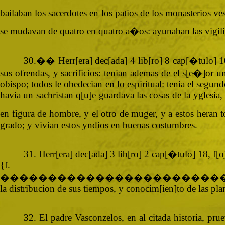
bailaban los sacerdotes en los patios de los monasterios v
se mudavan de quatro en quatro a�os: ayunaban las vigilias
30.�� Herr[era] dec[ada] 4 lib[ro] 8 cap[�tulo] 1
sus ofrendas, y sacrificios: tenian ademas de el s[e�]or 
obispo; todos le obedecian en lo espiritual: tenia el segund
havia un sachristan q[u]e guardava las cosas de la yglesia,
en figura de hombre, y el otro de muger, y a estos heran to
grado; y vivian estos yndios en buenas costumbres.
31. Herr[era] dec[ada] 3 lib[ro] 2 cap[�tulo] 18, f[
{
�����������������������
la distribucion de sus tiempos, y conocim[ien]to de las plan
32. El padre Vasconzelos, en al citada historia, pr