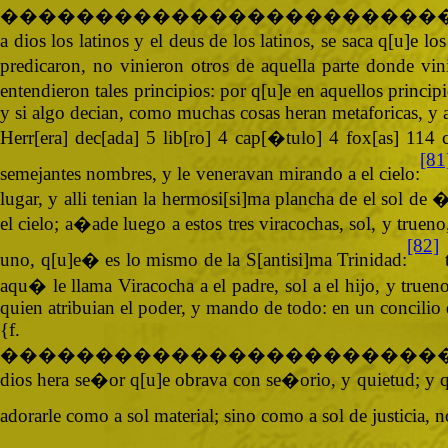
�����������������������
a dios los latinos y el deus de los latinos, se saca q[u]e 
predicaron, no vinieron otros de aquella parte donde vi
entendieron tales principios: por q[u]e en aquellos princi
y si algo decian, como muchas cosas heran metaforicas, y a
Herr[era] dec[ada] 5 lib[ro] 4 cap[�tulo] 4 fox[as] 11
[81
semejantes nombres, y le veneravan mirando a el cielo:
lugar, y alli tenian la hermosi[si]ma plancha de el sol de
el cielo; a�ade luego a estos tres viracochas, sol, y true
[82]
uno, q[u]e� es lo mismo de la S[antisi]ma Trinidad:
t
aqu� le llama Viracocha a el padre, sol a el hijo, y trueno
quien atribuian el poder, y mando de todo: en un concilio d
{
�����������������������
dios hera se�or q[u]e obrava con se�orio, y quietud; y q[u
adorarle como a sol material; sino como a sol de justicia, 