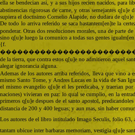
ella se bendecian asi, y a sus hijos recien nacidos, para l
abstinencias rigorosas de carne, y otras semejantes q[u]e
supiera el doctisimo Cornelio Alapide, no dudara de q[u]e h
De todo lo arriva referido se saca bastantem[en]te la cer
ponderar. Otras dos resoluciones morales, una de parte de 
sino q[u]e luego la comunico a todas sus gentes igualm[en]t
{
�����������������������
de la tierra, que contra estos q[u]e no admitieron aquel san
alegar ignorancia alguna.
Ademas de los autores arriba referidos, lleva que vino a 
mismo Santo Tome, y Andres Lucas en la vida de San Ign[ac
el mismo evangelio q[u]e el les predicaba, y traerian por
naciones) vivieran en paz: lo qual se cumplio, en la entra
primeros q[u]e despues de el santo apostol, predicandoles 
distancia de 200 y 400 leguas; y aun mas, sin haber comuni
Los autores de el libro intitulado Imago Seculis, folio 63, 
tantam ubicue inter barbaras memoriam, vestigia q[u]e san