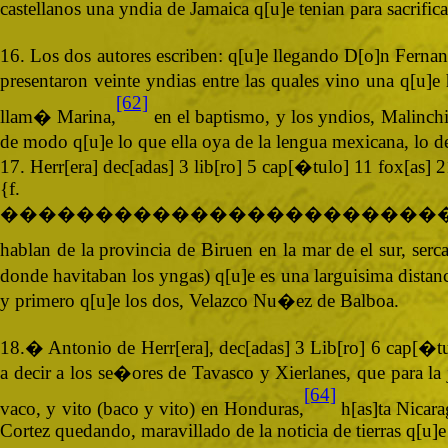
castellanos una yndia de Jamaica q[u]e tenian para sacrifica
16. Los dos autores escriben: q[u]e llegando D[o]n Ferna
presentaron veinte yndias entre las quales vino una q[u]e
[62]
llam� Marina,
en el baptismo, y los yndios, Malinch
de modo q[u]e lo que ella oya de la lengua mexicana, lo de
17. Herr[era] dec[adas] 3 lib[ro] 5 cap[�tulo] 11 fox[as]
{
�����������������������
hablan de la provincia de Biruen en la mar de el sur, se
donde havitaban los yngas) q[u]e es una larguisima distan
y primero q[u]e los dos, Velazco Nu�ez de Balboa.
18.� Antonio de Herr[era], dec[adas] 3 Lib[ro] 6 cap[�tul
a decir a los se�ores de Tavasco y Xierlanes, que para la 
[64]
vaco, y vito (baco y vito) en Honduras,
h[as]ta Nicara
Cortez quedando, maravillado de la noticia de tierras q[u]e