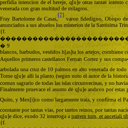
perfidia intencion de el hereje, q[u]e otras tantas inten
venerada con gran multitud de milagros.
[7]
Fray Bartolome de Casas,
varon fidedigno, Obispo de 
anunciados a sus ahuelos los misterios de la Santisima Tri
{
�����������������������
� 9
blancos, barbudos, vestidos h[as]ta los artejos; combiene 
Aquellos primeros castellanos Fernan Cortez y sus compa
arbolada una cruz de 10 palmos en alto venerada de todo el
Tome q[u]e alli la planto (segun noto el autor de la histori
comun sagrario de todas las islas circunvecinas, y no havia
Finalmente pruevace el asunto de q[u]e anduvo por estas pa
Quito, y Mex[i]co como largamente trata, y confirma el P
constante por tantas vias, por tantos reinos, por tantas na
q[u]e dice, exodo 32 interroga a
patrem tum, et ancetiali tib
{