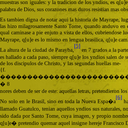
muestras son iguales: y la tradicion de los yndios, es q[u]
palabra de Dios, sus corazones mas duros resistian mas ob
Es tambien digna de notar aqui la historia de Mayrape, luga
las hizo milagrosamente Santo Tome, quando anduvo en esta
qual caminase a pie enjuto a vista de ellos, cubriendose l
Mayrape, q[u]e es lo mismo en lengua brasilica, q[u]e ca
[5]
La altura de la ciudad de Parayba,
en 7 grados a la parte
es hallado a cada paso, siempre q[u]e los yndios salen d
de los discipulos de Christo, y las segundas huellas me-
{
�����������������������
� 8
nores deben de ser de este: aquellas letras, pretendieron 
[6]
No solo en le Brasil, sino en toda la Nueva Espa�a
ha
llamado Guatulco, tenian aquellos yndios sus naturales, no
sido dada por Santo Tome, cuya imagen, y propio nombre,
q[u]e� pretendio quemar aquel insigne hereje Francisco Dr