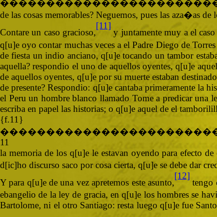
�����������������������
de las cosas memorables? Neguemos, pues las aza�as de los 
[11]
Contare un caso gracioso,
y juntamente muy a el caso e
q[u]e oyo contar muchas veces a el Padre Diego de Torres
de fiesta un indio anciano, q[u]e tocando un tambor estaba
aquella? respondio el uno de aquellos oyentes, q[u]e aquel i
de aquellos oyentes, q[u]e por su muerte estaban destinados
de presente? Respondio: q[u]e cantaba primeramente la his
el Peru un hombre blanco llamado Tome a predicar una ley 
escriba en papel las historias; o q[u]e aquel de el tamborilil
{f.11}
�����������������������
11
la memoria de los q[u]e le estavan oyendo para efecto de
d[ic]ho discurso saco por cosa cierta, q[u]e se debe dar cr
[12]
Y para q[u]e de una vez apretemos este asunto,
tengo d
ebangelio de la ley de gracia, en q[u]e los hombres se hav
Bartolome, ni el otro Santiago: resta luego q[u]e fue Sant