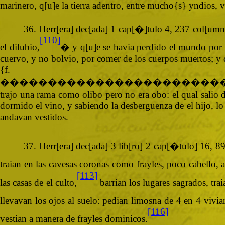
marinero, q[u]e la tierra adentro, entre mucho{s} yndios, v
36. Herr[era] dec[ada] 1 cap[�]tulo 4, 237 col[umna] 
[110]
el dilubio,
� y q[u]e se havia perdido el mundo por 
cuervo, y no bolvio, por comer de los cuerpos muertos; y
{
�����������������������
trajo una rama como olibo pero no era obo: el qual salio de
dormido el vino, y sabiendo la desberguenza de el hijo, lo 
andavan vestidos.
37. Herr[era] dec[ada] 3 lib[ro] 2 cap[�tulo] 16, 8
traian en las cavesas coronas como frayles, poco cabello, a
[113]
las casas de el culto,
barrian los lugares sagrados, tra
llevavan los ojos al suelo: pedian limosna de 4 en 4 vivia
[116]
vestian a manera de frayles dominicos.