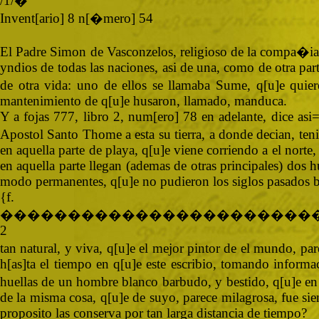
/1/�
Invent[ario] 8 n[�mero] 54
El Padre Simon de Vasconzelos, religioso de la compa�ia de
yndios de todas las naciones, asi de una, como de otra par
de otra vida: uno de ellos se llamaba Sume, q[u]e quier
mantenimiento de q[u]e husaron, llamado, manduca.
Y a fojas 777, libro 2, num[ero] 78 en adelante, dice asi=
Apostol Santo Thome a esta su tierra, a donde decian, teni
en aquella parte de playa, q[u]e viene corriendo a el norte
en aquella parte llegan (ademas de otras principales) dos h
modo permanentes, q[u]e no pudieron los siglos pasados bo
{
�����������������������
2
tan natural, y viva, q[u]e el mejor pintor de el mundo, par
h[as]ta el tiempo en q[u]e este escribio, tomando informac
huellas de un hombre blanco barbudo, y bestido, q[u]e en
de la misma cosa, q[u]e de suyo, parece milagrosa, fue si
proposito las conserva por tan larga distancia de tiempo?