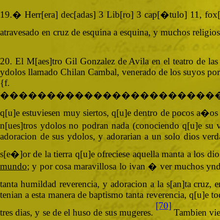
19.� Herr[era] dec[adas] 3 Lib[ro] 3 cap[�tulo] 11, fo
atravesado en cruz de esquina a esquina, y muchos religios
20. El M[aes]tro Gil Gonzalez de Avila en el teatro de las
ydolos llamado Chilan Cambal, venerado de los suyos por 
{
�����������������������
q[u]e estuviesen muy siertos, q[u]e dentro de pocos a�os 
n[ues]tros ydolos no podran nada (conociendo q[u]e su vic
adoracion de sus ydolos, y adorarian a un solo dios verd
s[e�]or de la tierra q[u]e ofreciese aquella manta a los di
mundo
; y por cosa maravillosa lo ivan � ver muchos yndi
tanta humildad reverencia, y adoracion a la s[an]ta cruz, 
tenian a esta manera de baptismo tanta reverencia, q[u]e to
[70]
tres dias, y se de el huso de sus mugeres.
Tambien vier