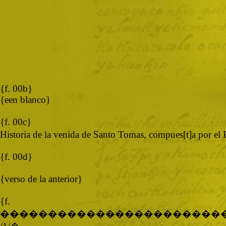
{f. 00b}
{een blanco}
{f. 00c}
Historia de la venida de Santo Tomas, compues[t]a por el
{f. 00d}
{verso de la anterior}
{
�����������������������