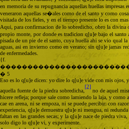
en memoria de su repugnancia aquellas huellas impresas en
veneraron aquellas se�ales como de el santo y como cosa s
visitada de los fieles, y en el tiempo presente lo es con m
Aqui, para confirmacion de lo sobredicho, obro la divina o
propio monte, por donde es tradicion q[u]e bajo el santo 
pisada de un pie de el santo, cuya huella ahi se vio qual l
aguas, asi en invierno como en verano; sin q[u]e jamas re
de enfermedades.
{
�����������������������
� 5
Eso es lo q[u]e dicen: yo dire lo q[u]e vide con mis ojos, 
[2]
aquella fuente de la piedra sobredicha,
no de aquel mism
hicere refleja; porque sale como lamiendo la laja, y como 
cae en arena, ni se empoza, ni se puede percibir: con razo
experiencia, q[u]e demuestra q[u]e ni mengua, ni redunda j
faltan en las grandes secas; y la q[u]e nace de piedra viva
solo digo lo q[u]e vi, y experimente.