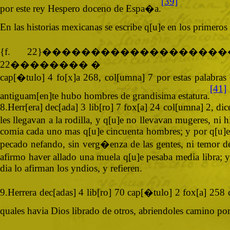
[39]
por este rey Hespero doceno de Espa�a.
En las historias mexicanas se escribe q[u]e en los primeros
{f. 22}�����������������
22�������� �
cap[�tulo] 4 fo[x]a 268, col[umna] 7 por estas palabras
[41]
antiguam[en]te hubo hombres de grandisima estatura.
8.Herr[era] dec[ada] 3 lib[ro] 7 fox[a] 24 col[umna] 2, dic
les llegavan a la rodilla, y q[u]e no llevavan mugeres, n
comia cada uno mas q[u]e cincuenta hombres; y por q[u]e la
pecado nefando, sin verg�enza de las gentes, ni temor de
afirmo haver allado una muela q[u]e pesaba media libra; y 
dia lo afirman los yndios, y refieren.
9.Herrera dec[adas] 4 lib[ro] 70 cap[�tulo] 2 fox[a] 258 
quales havia Dios librado de otros, abriendoles camino por