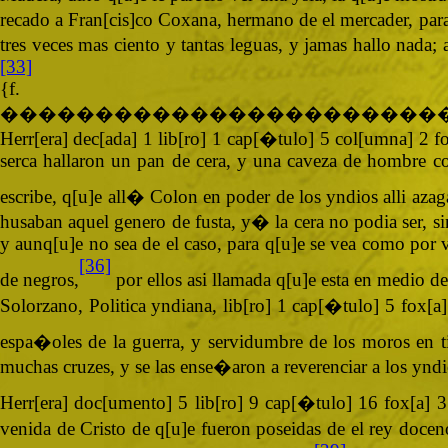
recado a Fran[cis]co Coxana, hermano de el mercader, para 
tres veces mas ciento y tantas leguas, y jamas hallo nada; 
[33]
{
�����������������������
Herr[era] dec[ada] 1 lib[ro] 1 cap[�tulo] 5 col[umna] 2 
serca hallaron un pan de cera, y una caveza de hombre col
escribe, q[u]e all� Colon en poder de los yndios alli azag
husaban aquel genero de fusta, y� la cera no podia ser, s
y aunq[u]e no sea de el caso, para q[u]e se vea como por v
[36]
de negros,
por ellos asi llamada q[u]e esta en medio de
Solorzano, Politica yndiana, lib[ro] 1 cap[�tulo] 5 fox[a
espa�oles de la guerra, y servidumbre de los moros en 
muchas cruzes, y se las ense�aron a reverenciar a los yndi
Herr[era] doc[umento] 5 lib[ro] 9 cap[�tulo] 16 fox[a] 
venida de Cristo de q[u]e fueron poseidas de el rey docen