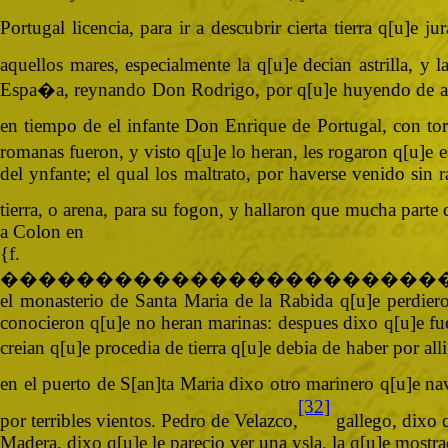
Portugal licencia, para ir a descubrir cierta tierra q[u]
aquellos mares, especialmente la q[u]e decian astrilla, y
Espa�a, reynando Don Rodrigo, por q[u]e huyendo de aquel
en tiempo de el infante Don Enrique de Portugal, con torm
romanas fueron, y visto q[u]e lo heran, les rogaron q[u]e 
del ynfante; el qual los maltrato, por haverse venido sin
tierra, o arena, para su fogon, y hallaron que mucha parte 
a Colon en
{
�����������������������
el monasterio de Santa Maria de la Rabida q[u]e perdieron
conocieron q[u]e no heran marinas: despues dixo q[u]e fuer
creian q[u]e procedia de tierra q[u]e debia de haber por al
en el puerto de S[an]ta Maria dixo otro marinero q[u]e nav
[32]
por terribles vientos. Pedro de Velazco,
gallego, dixo q
Madera, dixo q[u]e le parecio ver una ysla, la q[u]e mostra