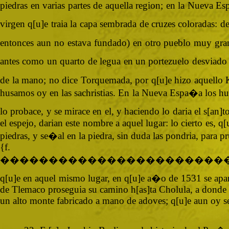
piedras en varias partes de aquella region; en la Nueva Es
virgen q[u]e traia la capa sembrada de cruzes coloradas:
entonces aun no estava fundado) en otro pueblo muy grande
antes como un quarto de legua en un portezuelo desviado 
de la mano; no dice Torquemada, por q[u]e hizo aquello K
husamos oy en las sachristias. En la Nueva Espa�a los hus
lo probace, y se mirace en el, y haciendo lo daria el s[an
el espejo, darian este nombre a aquel lugar: lo cierto es, q[
piedras, y se�al en la piedra, sin duda las pondria, para 
{
�����������������������
q[u]e en aquel mismo lugar, en q[u]e a�o de 1531 se apar
de Tlemaco proseguia su camino h[as]ta Cholula, a donde es
un alto monte fabricado a mano de adoves; q[u]e aun oy se