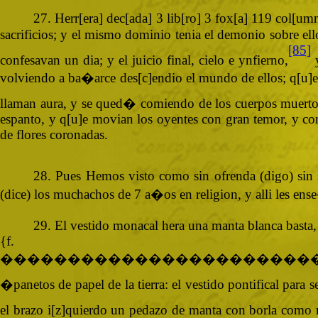
27. Herr[era] dec[ada] 3 lib[ro] 3 fox[a] 119 col[u
sacrificios; y el mismo dominio tenia el demonio sobre ello
[85]
confesavan un dia; y el juicio final, cielo e ynfierno,
y
volviendo a ba�arce des[c]endio el mundo de ellos; q[u]e
llaman aura, y se qued� comiendo de los cuerpos muertos,
espanto, y q[u]e movian los oyentes con gran temor, y con e
de flores coronadas.
28. Pues Hemos visto como sin ofrenda (digo) sin s
(dice) los muchachos de 7 a�os en religion, y alli les en
29. El vestido monacal hera una manta blanca basta,
{
�����������������������
�panetos de papel de la tierra: el vestido pontifical para se
el brazo i[z]quierdo un pedazo de manta con borla como