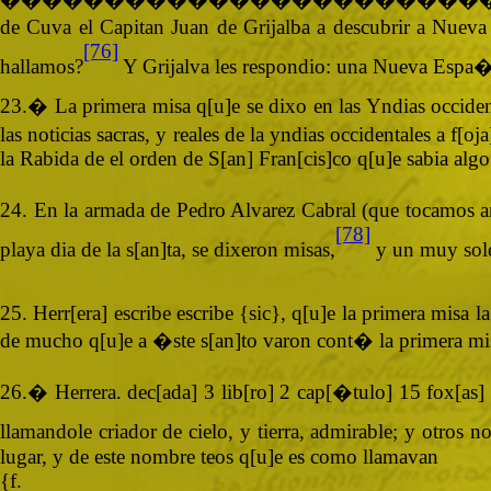
de Cuva el Capitan Juan de Grijalba a descubrir a Nueva
[76]
hallamos?
Y Grijalva les respondio: una Nueva Espa�a; 
23.� La primera misa q[u]e se dixo en las Yndias occid
las noticias sacras, y reales de la yndias occidentales a f
la Rabida de el orden de S[an] Fran[cis]co q[u]e sabia alg
24. En la armada de Pedro Alvarez Cabral (que tocamos arr
[78]
playa dia de la s[an]ta, se dixeron misas,
y un muy solem
25. Herr[era] escribe escribe {sic}, q[u]e la primera misa
de mucho q[u]e a �ste s[an]to varon cont� la primera misa
26.� Herrera. dec[ada] 3 lib[ro] 2 cap[�tulo] 15 fox[as] 
llamandole criador de cielo, y tierra, admirable; y otros n
lugar, y de este nombre teos q[u]e es como llamavan
{