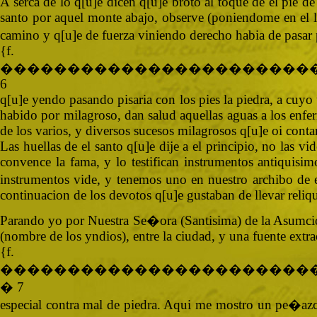
A serca de lo q[u]e dicen q[u]e broto al toque de el pie d
santo por aquel monte abajo, observe (poniendome en el lug
camino y q[u]e de fuerza viniendo derecho habia de pasar 
{
�����������������������
6
q[u]e yendo pasando pisaria con los pies la piedra, a cuyo
habido por milagroso, dan salud aquellas aguas a los enferm
de los varios, y diversos sucesos milagrosos q[u]e oi cont
Las huellas de el santo q[u]e dije a el principio, no las 
convence la fama, y lo testifican instrumentos antiquisimo
instrumentos vide, y tenemos uno en nuestro archibo de e
continuacion de los devotos q[u]e gustaban de llevar reliqu
Parando yo por Nuestra Se�ora (Santisima) de la Asumci
(nombre de los yndios), entre la ciudad, y una fuente extr
{
�����������������������
� 7
especial contra mal de piedra. Aqui me mostro un pe�azc