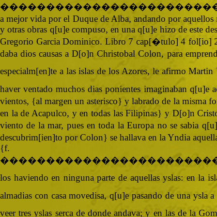
�����������������������
a mejor vida por el Duque de Alba, andando por aquellos 
y otras obras q[u]e compuso, en una q[u]e hizo de este des
Gregorio Garcia Dominico. Libro 7 cap[�tulo] 4 fol[io] 20
daba dios causas a D[o]n Christobal Colon, para emprend
especialm[en]te a las islas de los Azores, le afirmo Martin
haver ventado muchos dias ponientes imaginaban q[u]e aq
vientos, {al margen un asterisco} y labrado de la misma fo
en la de Acapulco, y en todas las Filipinas} y D[o]n Cris
viento de la mar, pues en toda la Europa no se sabia q[u
descubrim[ien]to por Colon} se hallava en la Yndia aquella
{
�����������������������
los haviendo en ninguna parte de aquellas yslas: en la i
almadias con casa movedisa, q[u]e pasando de una ysla a o
veer tres yslas serca de donde andava; y en las de la Go