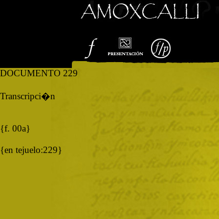
DOCUMENTO 229
Transcripci�n
{f. 00a}
{en tejuelo:229}