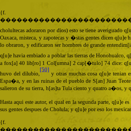
{
�����������������������
cholultecas adoraron por dios) esto se tiene averiguado q[
Oaxaca, misteca, y zapotecas y �stas gentes dicen q[u]e h
lo obraron, y edificaron ser hombres de grande entendim[i
q[u]e havia embiado a poblar las tierras de Honohualco, q[
a fox[a] 40 lib[ro] 1 Col[umna] 2 cap[�tulo] 74 dice: q[u]
[50]
huvo del dilubio,
y otras muchas cosa q[u]e tenian e
Espa�a, y en las ruinas de el pueblo de S[an] Juan Teoteh
salieron de su tierra, h[as]ta Tula ciento y quatro a�os, y 
Hasta aqui este autor, el qual en la segunda parte, q[u]e 
sus gentes despues de Cholula; y q[u]e por eso los mexic
{
�����������������������