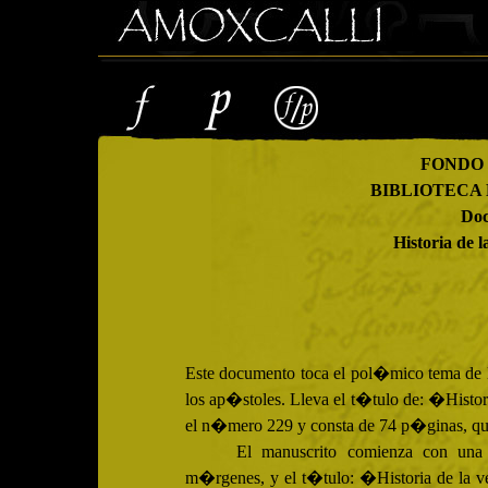
FONDO
BIBLIOTECA
Doc
Historia de 
Este documento toca el pol�mico tema de 
los ap�stoles. Lleva el t�tulo de: �Hist
el n�mero 229 y consta de 74 p�ginas, que
El manuscrito comienza con una 
m�rgenes, y el t�tulo: �Historia de la 