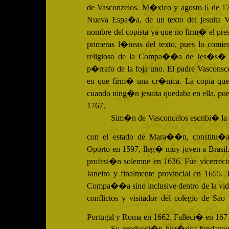
de Vasconzelos. M�xico y agosto 6 de 1788
Nueva Espa�a, de un texto del jesuita Va
nombre del copista ya que no firm� el pre
primeras l�neas del texto, pues lo comi
religioso de la Compa��a de Jes�s� esc
p�rrafo de la foja uno. El padre Vasconsc
en que firm� una cr�nica. La copia que
cuando ning�n jesuita quedaba en ella, pu
1767.
Sim�n de Vasconcelos escribi� la 
con el estado de Mara��n, constitu�a
Oporto en 1597, lleg� muy joven a Brasi
profesi�n solemne en 1636. Fue vicerrect
Janeiro y finalmente provincial en 1655.
Compa��a sino inclusive dentro de la vida 
conflictos y visitador del colegio de Sa
Portugal y Roma en 1662. Falleci� en 167
Su producci�n hist�rica fundamenta