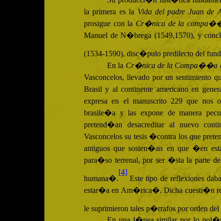
la primera es la
Vida del padre Juan de 
prosigue con la
Cr�nica de la compa�
Manuel de N�brega (1549,1570), y conc
(1534-1590), disc�pulo predilecto del fu
En la
Cr�nica de la Compa��a 
Vasconcelos, llevado por un sentimiento qu
Brasil y al continente americano en gener
expresa en el manuscrito 229 que nos oc
brasile�a y las expone de manera pecul
pretend�an desacreditar al nuevo cont
Vasconcelos su tesis �contra los que pret
antiguos que sosten�an en que �en esta
para�so terrenal, por ser �sta la parte 
[4]
humana�.
Este tipo de reflexiones dab
estar�a en Am�rica�. Dicha cuesti�n res
le suprimieron tales p�rrafos por orden del g
En una l�nea similar por lo pol�m