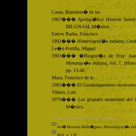
Casas, Bartolom� de las
1967���
Apolog�tica Historia Sumar
IIH-UNAM,
M�xico.
Esteve Barba, Francisco
1992���
Historiograf�a indiana
, Gred
Le�n-Portilla, Miguel
1983��� �Biograf�a de Fray Juan 
Monarqu�a indiana
, vol. 7, (Hist
pp. 13-48.
Maza, Francisco de la
1981���
El Guadalupanismo mexicano
Villoro, Luis
1979���
Los grandes momentos del 
M�xico.
[1]
Jos� Honorio Rodr�guez
, Historiograf�a del
[2]
Ibid.,
p. 138.