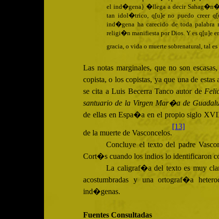
el ind�gena} �llega a decir Sahag�n� cos
tan idol�trico, q[u]e no puedo creer 
ind�gena ha carecido de toda palabra r
religi�n manifiesta por Dios. Y es q[u]e 
gracia, o vida o muerte sobrenatural, tal es
Las notas marginales, que no son escasas, 
copista, o los copistas, ya que una de estas
se cita a Luis Becerra Tanco autor de
Feli
santuario de la Virgen Mar�a de Guadal
de ellas en Espa�a en el propio siglo
XVI
[13]
de la muerte de Vasconcelos.
Concluye el texto del padre Vasc
Cort�s cuando los indios lo identificaron 
La caligraf�a del texto es muy clar
acostumbradas y una ortograf�a hetero
ind�genas.
Fuentes Consultadas