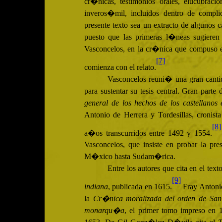
cr�nicas, testimonios orales, elucubra
inveros�mil, incluidos dentro de compli
presente texto sea un extracto de algunos
puesto que las primeras l�neas sugiere
Vasconcelos, en la cr�nica que compuso e
[7]
comienza con el relato.
Vasconcelos reuni� una gran cantid
para sustentar su tesis central. Gran parte
general de los hechos de los castellanos
Antonio de Herrera y Tordesillas, cronista
[8]
a�os transcurridos entre 1492 y 1554.
Vasconcelos, que insiste en probar la p
M�xico hasta Sudam�rica.
Entre los autores que cita en el te
[9]
indiana
, publicada en 1615.
Fray Antonio
la
Cr�nica moralizada del orden de San
monarqu�a
, el primer tomo impreso en 