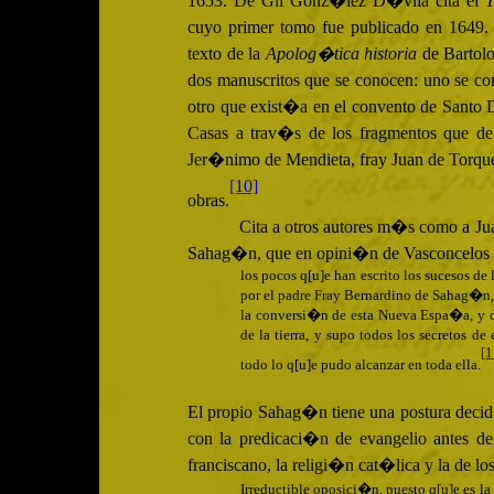
1653. De Gil Gonz�lez D�vila cita el
T
cuyo primer tomo fue publicado en 1649
texto de la
Apolog�tica historia
de Bartolo
dos manuscritos que se conocen: uno se co
otro que exist�a en el convento de Santo
Casas a trav�s de los fragmentos que d
Jer�nimo de Mendieta, fray Juan de Torque
[10]
obras.
Cita a otros autores m�s como a Jua
Sahag�n, que en opini�n de Vasconcelos 
los pocos q[u]e han escrito los sucesos de 
por el padre Fray Bernardino de Sahag�n, 
la conversi�n de esta Nueva Espa�a, y de
de la tierra, y supo todos los secretos 
[1
todo lo q[u]e pudo alcanzar en toda ella.
El propio Sahag�n tiene una postura decid
con la predicaci�n de evangelio antes d
franciscano, la religi�n cat�lica y la de 
Irreductible oposici�n, puesto q[u]e es l