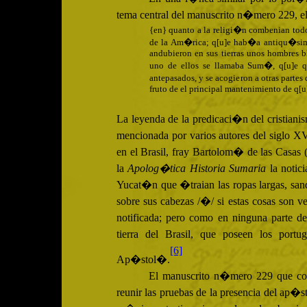
tema central del manuscrito n�mero 229, el
{en} quanto a la religi�n combenian todos
de la Am�rica; q[u]e hab�a antiqu�sima 
andubieron en sus tierras unos hombres b
uno de ellos se llamaba Sum�, q[u]e q
antepasados, y se acogieron a otras parte
fruto de el principal mantenimiento de q[
La leyenda de la predicaci�n del cristiani
mencionada por varios autores del siglo
XV
en el Brasil, fray Bartolom� de las Casas
la
Apolog�tica Historia Sumaria
la notic
Yucat�n que �traian las ropas largas, sand
sobre sus cabezas /�/ si estas cosas son ve
notificada; pero como en ninguna parte de
tierra del Brasil, que poseen los port
[6]
Ap�stol�.
El manuscrito n�mero 229 que con
reunir las pruebas de la presencia del ap