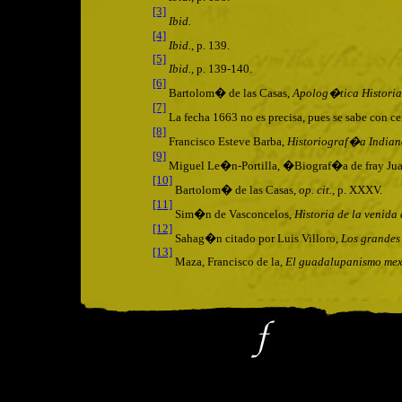
[3]
Ibid.
[4]
Ibid.,
p. 139.
[5]
Ibid.,
p. 139-140.
[6]
Bartolom� de las Casas,
Apolog�tica Histori
[7]
La fecha 1663 no es precisa, pues se sabe con 
[8]
Francisco Esteve Barba,
Historiograf�a Indian
[9]
Miguel Le�n-Portilla, �Biograf�a de fray J
[10]
Bartolom� de las Casas,
op. cit.,
p.
XXXV
.
[11]
Sim�n de Vasconcelos,
Historia de la venida
[12]
Sahag�n citado por Luis Villoro,
Los grandes
[13]
Maza, Francisco de la,
El guadalupanismo mex