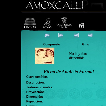
Compuesto
Glifo
No hay foto
disponible.
Ficha de Análisis Formal
Clave temática:
Descripción:
Texturas Visuales:
Proyección:
Dimensión:
Repetición: