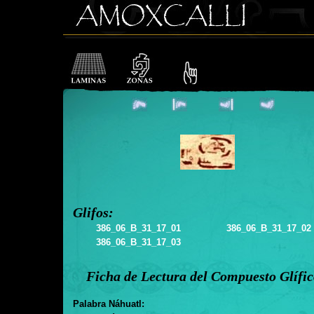
Glifos:
386_06_B_31_17_01
386_06_B_31_17_02
386_06_B_31_17_03
Ficha de Lectura del Compuesto Glífi
Palabra Náhuatl: