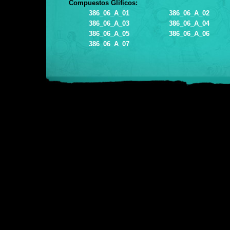
Compuestos Glíficos:
386_06_A_01
386_06_A_02
386_06_A_03
386_06_A_04
386_06_A_05
386_06_A_06
386_06_A_07