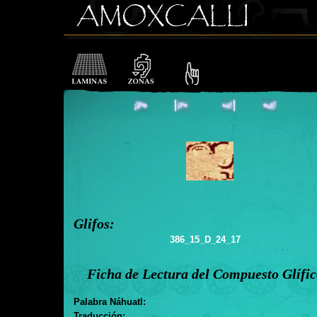
Glifos:
386_15_D_24_17
Ficha de Lectura del Compuesto Glífi
Palabra Náhuatl:
Traducción: