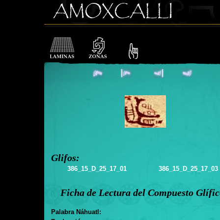
Glifos:
386_15_D_25_17_01
386_15_D_25_17_03
Ficha de Lectura del Compuesto Glífi
Palabra Náhuatl: