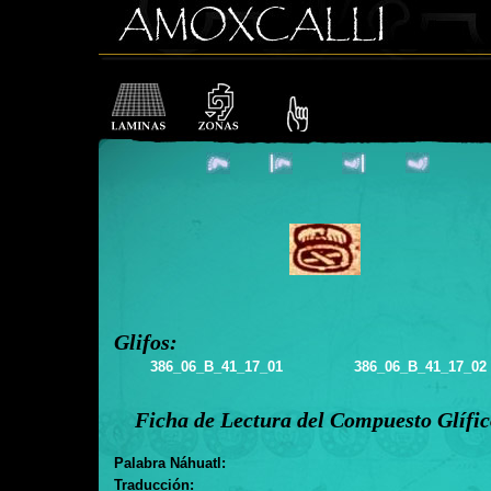
Glifos:
386_06_B_41_17_01
386_06_B_41_17_02
Ficha de Lectura del Compuesto Glífi
Palabra Náhuatl:
Traducción: