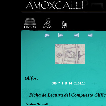
Glifos:
089_7_1_B_14_01.01.13
Ficha de Lectura del Compuesto Glífi
Palabra Náhuatl: