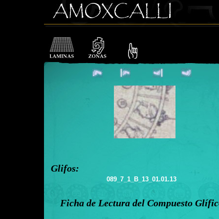
Glifos:
089_7_1_B_13_01.01.13
Ficha de Lectura del Compuesto Glífi