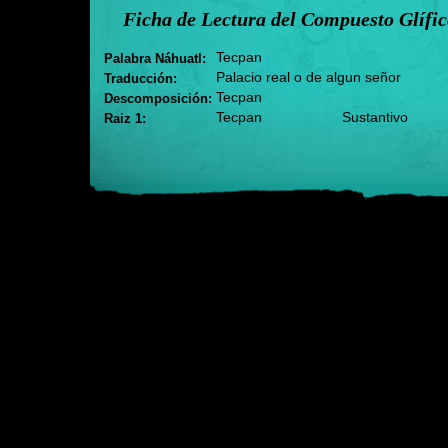
Ficha de Lectura del Compuesto Glífi
Tecpan
Palabra Náhuatl:
Palacio real o de algun señor
Traducción:
Tecpan
Descomposición:
Tecpan
Sustantivo
Raiz 1: