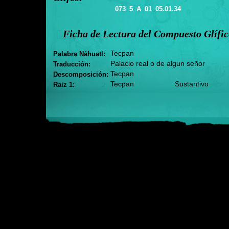
073_5_A_01_05.01.34
Ficha de Lectura del Compuesto Glífi
Tecpan
Palabra Náhuatl:
Palacio real o de algun señor
Traducción:
Tecpan
Descomposición:
Tecpan
Sustantivo
Raiz 1: