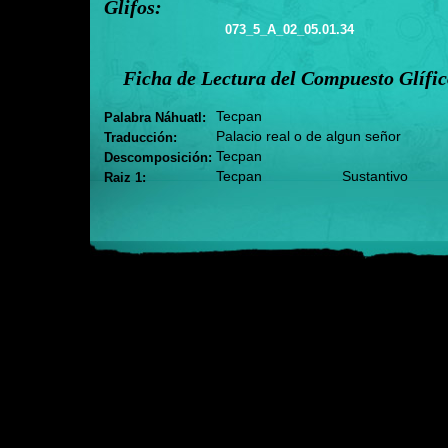
Glifos:
073_5_A_02_05.01.34
Ficha de Lectura del Compuesto Glífi
Tecpan
Palabra Náhuatl:
Palacio real o de algun señor
Traducción:
Tecpan
Descomposición:
Tecpan
Sustantivo
Raiz 1: