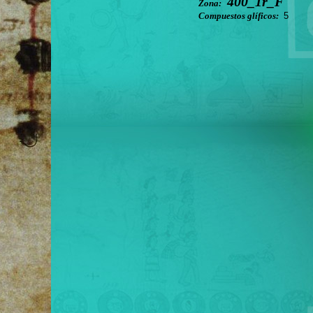
400_1r_F
Zona:
Compuestos glíficos:
5