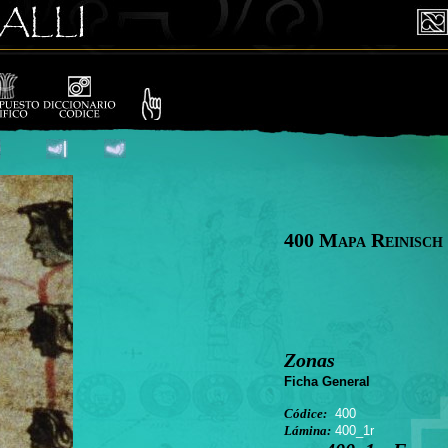
400 Mapa Reinisch
Zonas
Ficha General
Códice:
400
Lámina:
400_1r