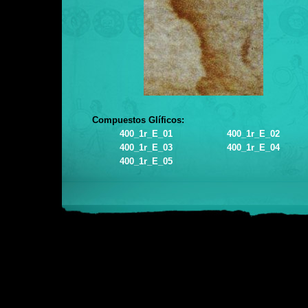
Compuestos Glíficos:
400_1r_E_01
400_1r_E_02
400_1r_E_03
400_1r_E_04
400_1r_E_05