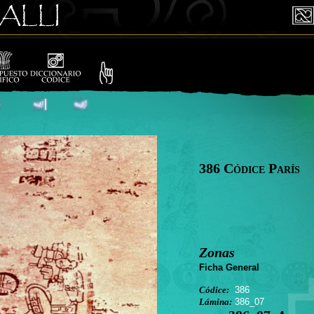
386 Códice París
Zonas
Ficha General
Códice:
386
Lámina:
386_07