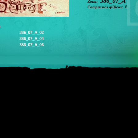
386_07_A
Zona:
Compuestos glíficos:
6
:
386_07_A_02
386_07_A_04
386_07_A_06