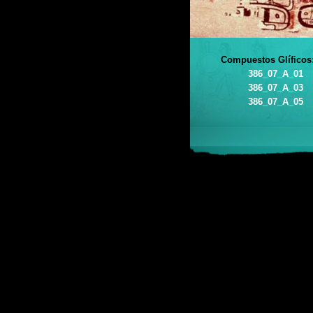
Compuestos Glíficos
386_07_A_01
386_07_A_03
386_07_A_05