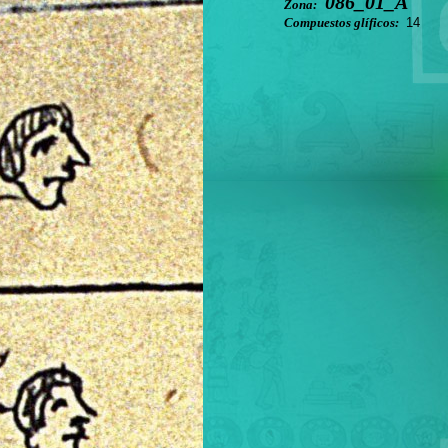
086_01_A
Zona:
Compuestos glíficos:
14