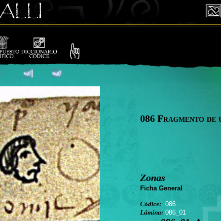
086 Fragmento de 
Zonas
Ficha General
Códice:
086
Lámina:
086_01