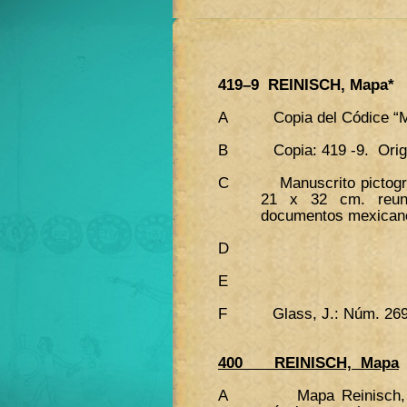
419–9 REINISCH, Mapa
*
A Copia del Códice “Mapa
B Copia: 419 -9. Origina
C Manuscrito pictográfic
21 x 32 cm. reun
documentos mexicanos
D
E
F Glass, J.: Núm. 2
400 REINISCH, Mapa
A Mapa Reinisch, que c