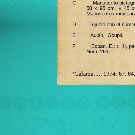
C Manuscrito pictográfi
58 x 95 cm. y 45 x
Manuscritos mexican
D Tejuelo con el númer
E Aubin. Goupil.
F Boban, E.: t.
II, p
Núm. 269.
Galarza, J., 1974: 67, 64
*