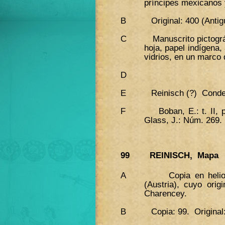
príncipes mexicanos 
B Original: 400 (Antiguo
C Manuscrito pictográfic
hoja, papel indígena
vidrios, en un marco
D
E Reinisch (?) Conde 
F Boban, E.: t. II, pá
Glass, J.: Núm. 269.
99 REINISCH, Mapa
A Copia en heliograb
(Austria), cuyo ori
Charencey.
B Copia: 99. Original: 4