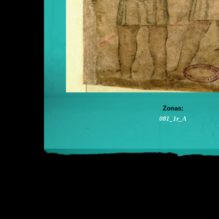
Zonas:
081_1r_A