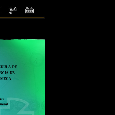
édula de
ncia de
meca
as
neral