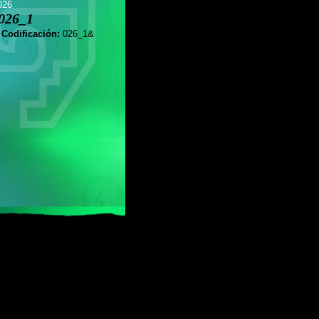
026
026_1
 Codificación:
026_1&