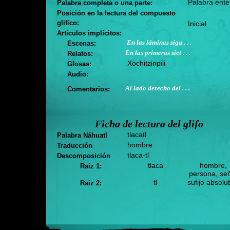
Palabra ente
Palabra completa o una parte:
Posición en la lectura del compuesto
glifico:
Inicial
Articulos implícitos:
En las láminas sigu . . .
Escenas:
En las primeras siet . . .
Relatos:
Xochitzinpili
Glosas:
Audio:
Al lado derecho del . . .
Comentarios:
Ficha de lectura del glifo
tlacatl
Palabra Náhuatl
hombre
Traducción
tlaca-tl
Descomposición
tlaca
hombre,
Raiz 1:
persona, se
tl
sufijo absolu
Raiz 2: