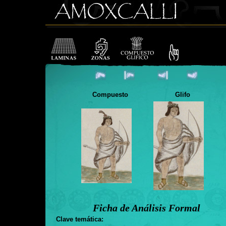
Compuesto
Glifo
Ficha de Análisis Formal
Clave temática: