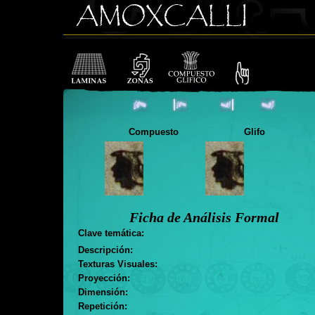
Compuesto
Glifo
Ficha de Análisis Formal
Clave temática:
Descripción:
Texturas Visuales:
Proyección:
Dimensión:
Repetición: