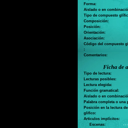
Forma:
Aislado o en combinació
Tipo de compuesto glífic
Composición:
Posición:
Orientación:
Asociación:
Código del compuesto gl
:
Comentarios:
Ficha de a
Tipo de lectura:
Lecturas posibles:
Lectura elegida:
Función gramatical:
Aislado o en combinació
Palabra completa o una p
Posición en la lectura d
glifico:
Articulos implícitos:
. . .
Escenas: