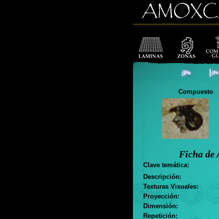
Compuesto
Ficha de 
Clave temática:
Descripción:
Texturas Visuales:
Proyección:
Dimensión:
Repetición: