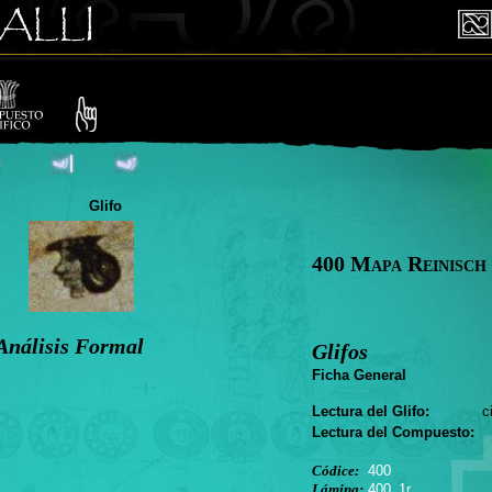
Glifo
400 Mapa Reinisch
Análisis Formal
Glifos
Ficha General
Lectura del Glifo:
cihu
Lectura del Compuesto:
Códice:
400
Lámina:
400_1r