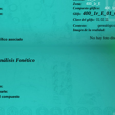
Zona:
400_1r_E
Compuesto glífico:
400_1
n:
400_1r_E_01_0
o:
Glifo:
Clave del glifo:
01.02.11
Contexto:
genealógic
Imagen de la realidad:
No hay foto dis
ífico asociado
nálisis Fonético
n:
arte:
el compuesto