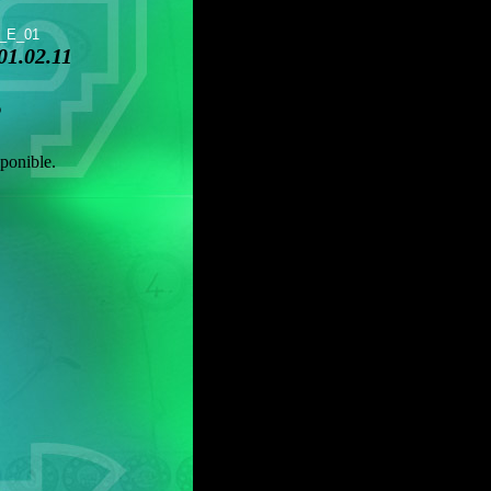
r_E_01
1.02.11
o
ponible.