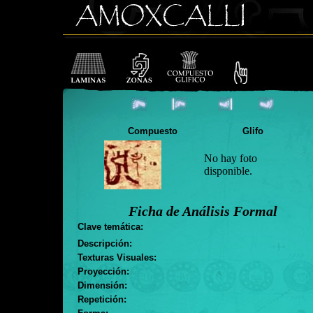
Compuesto
Glifo
No hay foto
disponible.
Ficha de Análisis Formal
Clave temática:
Descripción:
Texturas Visuales:
Proyección:
Dimensión:
Repetición: