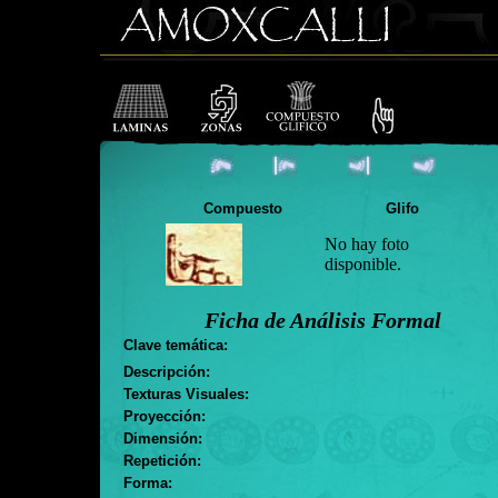
Compuesto
Glifo
No hay foto
disponible.
Ficha de Análisis Formal
Clave temática:
Descripción:
Texturas Visuales:
Proyección:
Dimensión:
Repetición:
Forma: