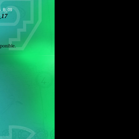
5_B_09
_17
ponible.