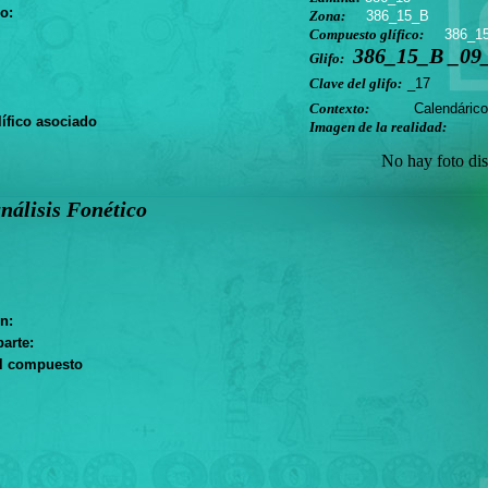
o:
Zona:
386_15_B
Compuesto glífico:
386_1
386_15_B _09
Glifo:
Clave del glifo:
_17
Contexto:
Calendárico
ífico asociado
Imagen de la realidad:
No hay foto dis
nálisis Fonético
n:
arte:
el compuesto