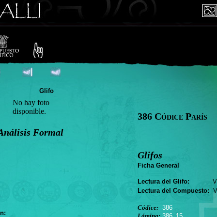
Glifo
No hay foto
disponible.
386 Códice París
Análisis Formal
Glifos
Ficha General
Lectura del Glifo:
VII
Lectura del Compuesto:
VI
Códice:
386
n:
Lámina:
386_15