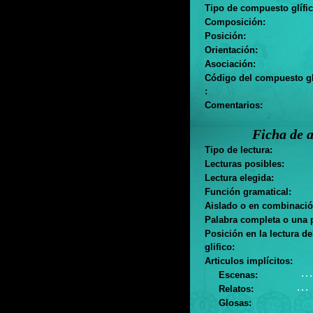
Tipo de compuesto glífic
Composición:
Posición:
Orientación:
Asociación:
Código del compuesto gl
:
Comentarios:
Ficha de a
Tipo de lectura:
Lecturas posibles:
Lectura elegida:
Función gramatical:
Aislado o en combinació
Palabra completa o una p
Posición en la lectura d
glifico:
Articulos implícitos:
. . .
Escenas:
. . .
Relatos:
Glosas: