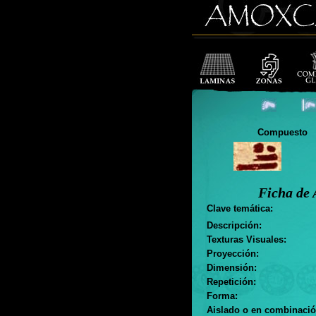
Compuesto
Ficha de 
Clave temática:
Descripción:
Texturas Visuales:
Proyección:
Dimensión:
Repetición:
Forma:
Aislado o en combinació