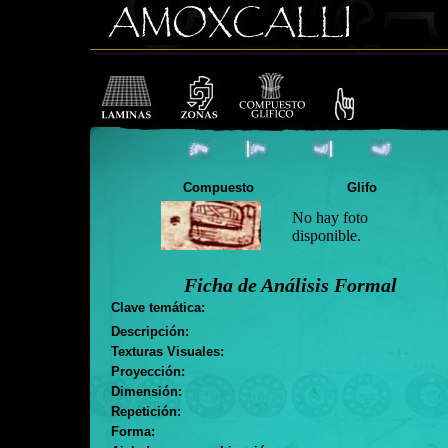
Compuesto
Glifo
No hay foto
disponible.
Ficha de Análisis Formal
Clave temática:
Descripción:
Texturas Visuales:
Proyección:
Dimensión:
Repetición:
Forma: