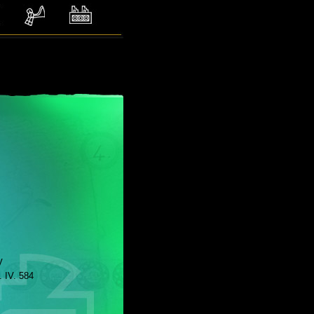
V
 IV. 584