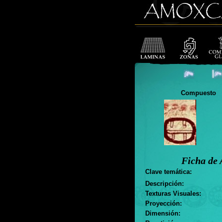
Compuesto
Ficha de 
Clave temática:
Descripción:
Texturas Visuales:
Proyección:
Dimensión: