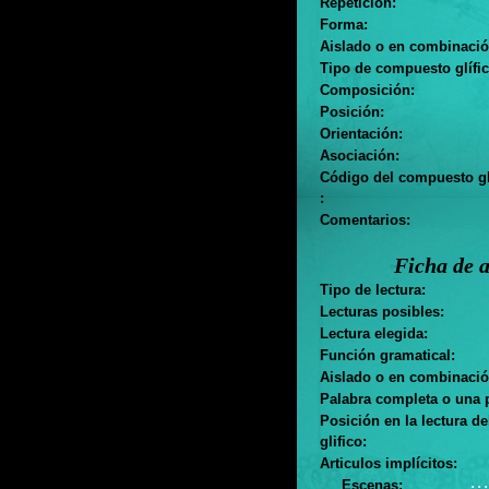
Repetición:
Forma:
Aislado o en combinació
Tipo de compuesto glífic
Composición:
Posición:
Orientación:
Asociación:
Código del compuesto gl
:
Comentarios:
Ficha de a
Tipo de lectura:
Lecturas posibles:
Lectura elegida:
Función gramatical:
Aislado o en combinació
Palabra completa o una p
Posición en la lectura d
glifico:
Articulos implícitos:
. . .
Escenas: