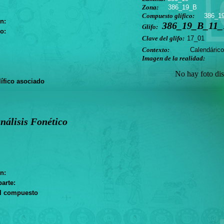
Zona:
386_19_B
Compuesto glífico:
386_1
n:
386_19_B_11_
Glifo:
o:
Clave del glifo:
17_01
Contexto:
Calendárico
Imagen de la realidad:
No hay foto dis
ífico asociado
nálisis Fonético
n:
arte:
el compuesto