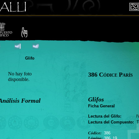
Glifo
No hay foto
386 Códice París
disponible.
Glifos
Análisis Formal
Ficha General
Lectura del Glifo:
I
Lectura del Compuesto:
T.
Códice:
386
Lámina:
386_19