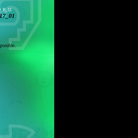
9_B_11
17_01
ponible.