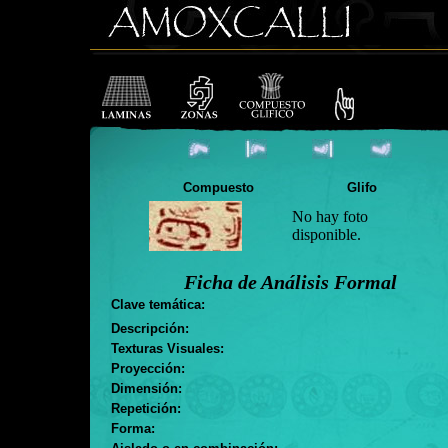
Compuesto
Glifo
No hay foto
disponible.
Ficha de Análisis Formal
Clave temática:
Descripción:
Texturas Visuales:
Proyección:
Dimensión:
Repetición:
Forma: